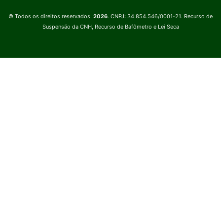
© Todos os direitos reservados.
2026
. CNPJ: 34.854.546/0001-21. Recurso de
Suspensão da CNH, Recurso de Bafômetro e Lei Seca