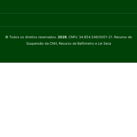
© Todos os direitos reservados.
2026
. CNPJ: 34.854.546/0001-21. Recurso de
Suspensão da CNH, Recurso de Bafômetro e Lei Seca