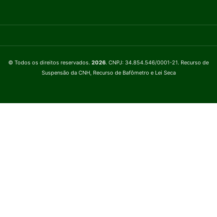
© Todos os direitos reservados.
2026
. CNPJ: 34.854.546/0001-21. Recurso de
Suspensão da CNH, Recurso de Bafômetro e Lei Seca