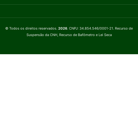
© Todos os direitos reservados.
2026
. CNPJ: 34.854.546/0001-21. Recurso de
Suspensão da CNH, Recurso de Bafômetro e Lei Seca