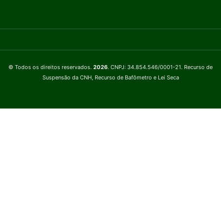
© Todos os direitos reservados.
2026
. CNPJ: 34.854.546/0001-21. Recurso de
Suspensão da CNH, Recurso de Bafômetro e Lei Seca